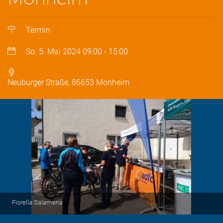
Termin
So. 5. Mai 2024
09:00
-
15:00
Neuburger Straße, 86653 Monheim
Fiorella Salamena