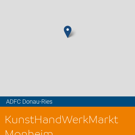
ADFC Donau-Ries
Leaflet
KunstHandWerkMarkt
Monheim