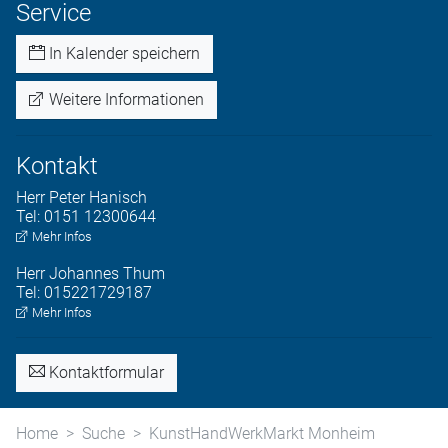
Service
In Kalender speichern
Weitere Informationen
Kontakt
Herr
Peter
Hanisch
Tel:
0151 12300644
Mehr Infos
Herr
Johannes
Thum
Tel:
015221729187
Mehr Infos
Kontaktformular
Home
Suche
KunstHandWerkMarkt Monheim