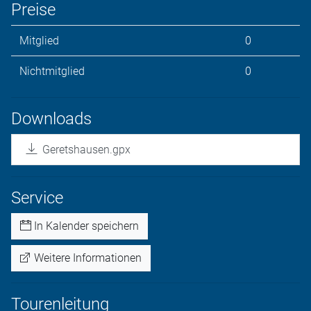
Preise
Mitglied
0
Nichtmitglied
0
Downloads
Geretshausen.gpx
Service
In Kalender speichern
Weitere Informationen
Tourenleitung