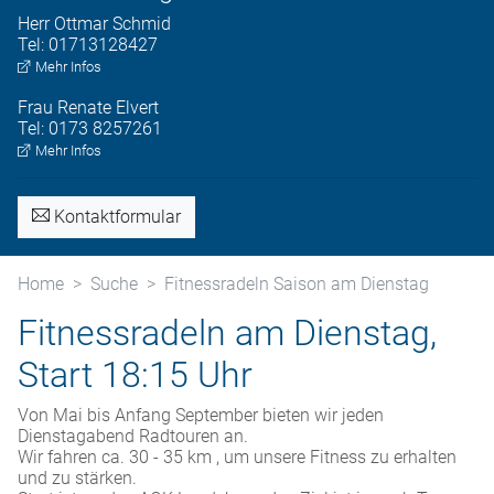
Herr
Ottmar
Schmid
Tel:
01713128427
Mehr Infos
Frau
Renate
Elvert
Tel:
0173 8257261
Mehr Infos
Kontaktformular
Home
Suche
Fitnessradeln Saison am Dienstag
Fitnessradeln am Dienstag,
Start 18:15 Uhr
Von Mai bis Anfang September bieten wir jeden
Dienstagabend Radtouren an.
Wir fahren ca. 30 - 35 km , um unsere Fitness zu erhalten
und zu stärken.