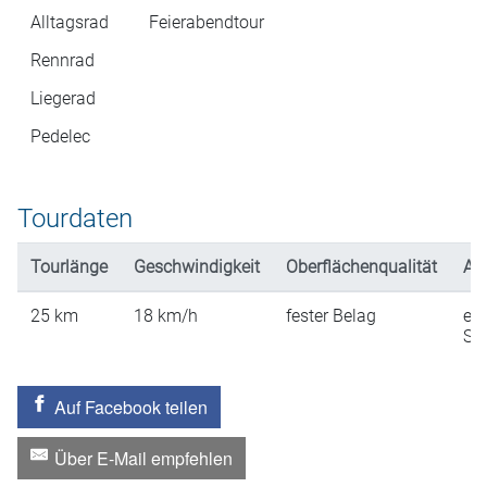
Alltagsrad
Feierabendtour
Rennrad
Liegerad
Pedelec
Tourdaten
Tourlänge
Geschwindigkeit
Oberflächenqualität
An
25
km
18
km/h
fester Belag
ein
St
Auf Facebook teilen
Über E-Mail empfehlen