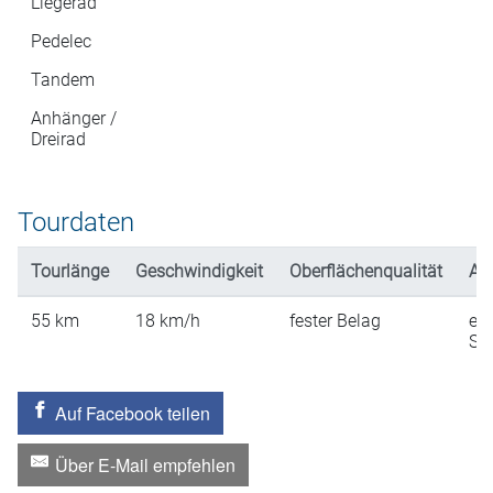
Liegerad
Pedelec
Tandem
Anhänger /
Dreirad
Tourdaten
Tourlänge
Geschwindigkeit
Oberflächenqualität
An
55
km
18
km/h
fester Belag
ein
St
Auf Facebook teilen
Über E-Mail empfehlen