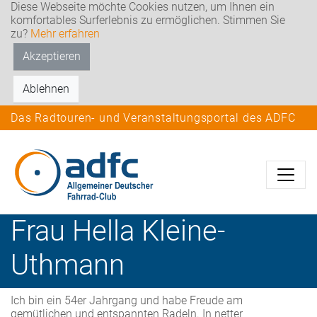
Diese Webseite möchte Cookies nutzen, um Ihnen ein
komfortables Surferlebnis zu ermöglichen. Stimmen Sie
zu?
Mehr erfahren
Akzeptieren
Ablehnen
Das Radtouren- und Veranstaltungsportal des ADFC
Frau
Hella
Kleine-
Uthmann
Ich bin ein 54er Jahrgang und habe Freude am
gemütlichen und entspannten Radeln. In netter