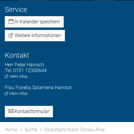
Service
In Kalender speichern
Weitere Informationen
Kontakt
Herr
Peter
Hanisch
Tel:
0151 12300644
Mehr Infos
Frau
Fiorella
Salamena Hanisch
Mehr Infos
Kontaktformular
Home
Suche
Radlstammtisch Donau-Ries