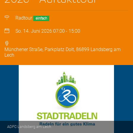
Radtour
einfach
So. 14. Juni 2026
07:00
-
15:00
Münchener Straße, Parkplatz DoIt, 86899 Landsberg am
Lech
ADFC Landsberg am Lech