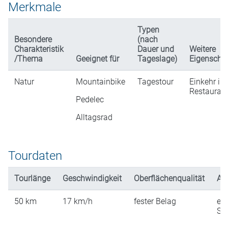
Merkmale
Typen
Besondere
(nach
Charakteristik
Dauer und
Weitere
/Thema
Geeignet für
Tageslage)
Eigenscha
Natur
Mountainbike
Tagestour
Einkehr in
Restaurati
Pedelec
Alltagsrad
Tourdaten
Tourlänge
Geschwindigkeit
Oberflächenqualität
An
50
km
17
km/h
fester Belag
ein
St