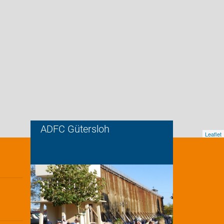
ADFC Gütersloh
Leaflet