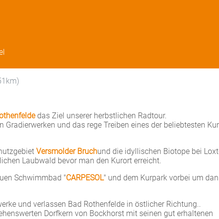
el
51km)
othenfelde
das Ziel unserer herbstlichen Radtour.
 Gradierwerken und das rege Treiben eines der beliebtesten Kur
hutzgebiet
Versmolder Bruch
und die idyllischen Biotope bei Loxt
ichen Laubwald bevor man den Kurort erreicht.
neuen Schwimmbad "
CARPESOL
" und dem Kurpark vorbei um dan
erke und verlassen Bad Rothenfelde in östlicher Richtung..
henswerten Dorfkern von Bockhorst mit seinen gut erhaltenen