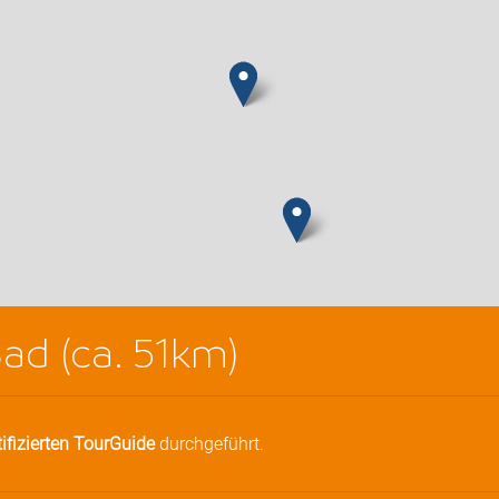
d (ca. 51km)
tifizierten TourGuide
durchgeführt.