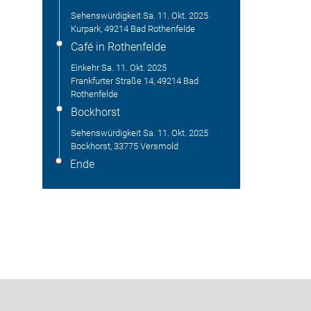
Sehenswürdigkeit
Sa. 11. Okt. 2025
Kurpark, 49214 Bad Rothenfelde
Café in Rothenfelde
Einkehr
Sa. 11. Okt. 2025
Frankfurter Straße 14, 49214 Bad
Rothenfelde
Bockhorst
Sehenswürdigkeit
Sa. 11. Okt. 2025
Bockhorst, 33775 Versmold
Ende