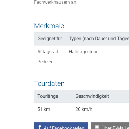
Fachwerkhäusern an.
_ _ _ _ _ _ _ _
Merkmale
Geeignet für
Typen (nach Dauer und Tages
Alltagsrad
Halbtagestour
Pedelec
Tourdaten
Tourlänge
Geschwindigkeit
51
km
20
km/h
Auf Facebook teilen
Über E-Mail 