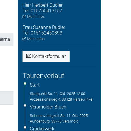
Herr
Heribert
Dudler
Tel:
015750413157
Mehr Infos
Frau
Susanne
Dudler
Tel:
015152450893
Thema
Mehr Infos
Kontaktformular
Tourenverlauf
Start
Startpunkt
Sa. 11. Okt. 2025
12:00
Prozessionsweg 4, 33428 Harsewinkel
Versmolder Bruch
Sehenswürdigkeit
Sa. 11. Okt. 2025
Rundenburg, 33775 Versmold
Gradierwerk