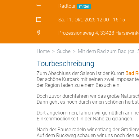
Radtour
mittel
Sa. 11. Okt. 2025
12:00
-
16:15
Prozessionsweg 4, 33428 Harsewink
Home
Suche
Mit dem Rad zum Bad (ca. 
Tourbeschreibung
Zum Abschluss der Saison ist der Kurort
Bad R
Der schöne Kurpark mit seinen zwei imposanten
der Region laden zu einem Besuch ein.
Doch zuvor durchfahren wir das große Natursc
Dann geht es noch durch einen schönen herbstl
Dort angekommen, fahren wir gemütlich am 
Einkehrmöglichkeit in der Nähe zu gelangen.
Nach der Pause radeln wir entlang der Gradierw
Auf dem Rückweg schauen wir uns noch den se