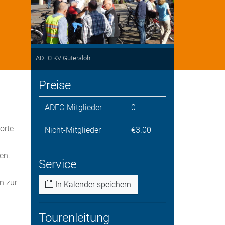
ADFC KV Gütersloh
Preise
ADFC-Mitglieder
0
orte
Nicht-Mitglieder
€3.00
en.
Service
n zur
In Kalender speichern
Tourenleitung