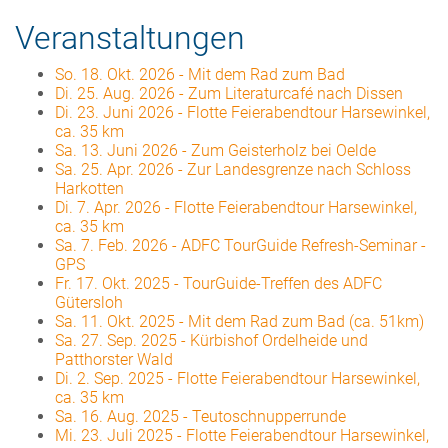
Veranstaltungen
So. 18. Okt. 2026
-
Mit dem Rad zum Bad
Di. 25. Aug. 2026
-
Zum Literaturcafé nach Dissen
Di. 23. Juni 2026
-
Flotte Feierabendtour Harsewinkel,
ca. 35 km
Sa. 13. Juni 2026
-
Zum Geisterholz bei Oelde
Sa. 25. Apr. 2026
-
Zur Landesgrenze nach Schloss
Harkotten
Di. 7. Apr. 2026
-
Flotte Feierabendtour Harsewinkel,
ca. 35 km
Sa. 7. Feb. 2026
-
ADFC TourGuide Refresh-Seminar -
GPS
Fr. 17. Okt. 2025
-
TourGuide-Treffen des ADFC
Gütersloh
Sa. 11. Okt. 2025
-
Mit dem Rad zum Bad (ca. 51km)
Sa. 27. Sep. 2025
-
Kürbishof Ordelheide und
Patthorster Wald
Di. 2. Sep. 2025
-
Flotte Feierabendtour Harsewinkel,
ca. 35 km
Sa. 16. Aug. 2025
-
Teutoschnupperrunde
Mi. 23. Juli 2025
-
Flotte Feierabendtour Harsewinkel,