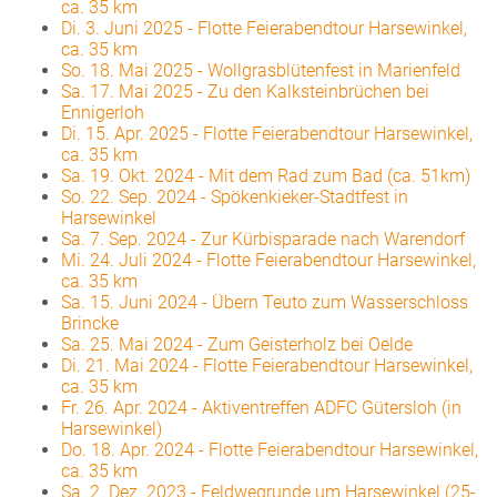
ca. 35 km
Di. 3. Juni 2025
-
Flotte Feierabendtour Harsewinkel,
ca. 35 km
So. 18. Mai 2025
-
Wollgrasblütenfest in Marienfeld
Sa. 17. Mai 2025
-
Zu den Kalksteinbrüchen bei
Ennigerloh
Di. 15. Apr. 2025
-
Flotte Feierabendtour Harsewinkel,
ca. 35 km
Sa. 19. Okt. 2024
-
Mit dem Rad zum Bad (ca. 51km)
So. 22. Sep. 2024
-
Spökenkieker-Stadtfest in
Harsewinkel
Sa. 7. Sep. 2024
-
Zur Kürbisparade nach Warendorf
Mi. 24. Juli 2024
-
Flotte Feierabendtour Harsewinkel,
ca. 35 km
Sa. 15. Juni 2024
-
Übern Teuto zum Wasserschloss
Brincke
Sa. 25. Mai 2024
-
Zum Geisterholz bei Oelde
Di. 21. Mai 2024
-
Flotte Feierabendtour Harsewinkel,
ca. 35 km
Fr. 26. Apr. 2024
-
Aktiventreffen ADFC Gütersloh (in
Harsewinkel)
Do. 18. Apr. 2024
-
Flotte Feierabendtour Harsewinkel,
ca. 35 km
Sa. 2. Dez. 2023
-
Feldwegrunde um Harsewinkel (25-