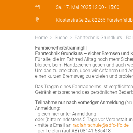
Sa. 17. Mai 2025
12:00
-
15:00
Klosterstraße 2a, 82256 Fürstenfeld
Home
Suche
Fahrtechnik Grundkurs - Ba
Fahrsicherheitstraining!!!
Fahrtechnik Grundkurs – sicher Bremsen und 
Für alle, die im Fahrrad Alltag noch mehr Sic
bleiben, beim Handzeichen geben und auch we
Um das zu erreichen, üben wir Anfahren und An
einen kurzen Bremsweg zu erzielen und proble
Das Tragen eines Fahrradhelms ist verpflichte
Getränk entsprechend des persönlichen Bedarf
Teilnahme nur nach vorheriger Anmeldung
(Nam
Anmeldung:
- gleich hier unter Anmeldung
oder (bitte mindestens 5 Tage vor Veranstaltu
- mittels Email an
radfahrschule@adfc-ffb.de
- per Telefon (auf AB) 08141 535418