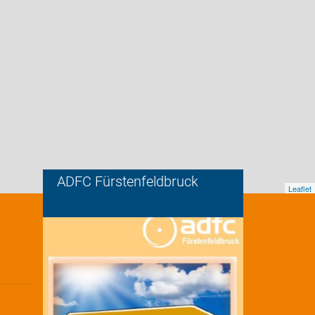
ADFC Fürstenfeldbruck
Leaflet