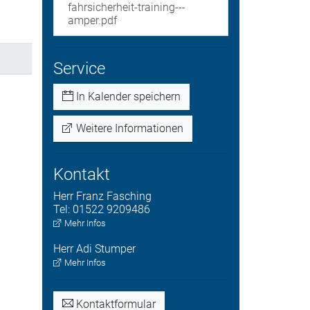
fahrsicherheit-training---
amper.pdf
Service
In Kalender speichern
Weitere Informationen
Kontakt
Herr
Franz
Fasching
Tel:
01522 9209486
Mehr Infos
Herr
Adi
Stumper
Mehr Infos
Kontaktformular