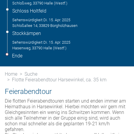
Schloßweg, 33790 Halle (Westf.)
Schloss Holtfeld
Sehenswürdigkeit
Di. 15. Apr. 2025
Schloßallee 14, 33829 Borgholzhausen
Stockkämpen
Sehenswürdigkeit
Di. 15. Apr. 2025
Hasenweg, 33790 Halle (Westf.)
Ende
Home
Suche
Flotte Feierabendtour Harsewinkel, ca. 35 km
Feierabendtour
Die flotten Feierabendtouren starten und enden immer am
Heimathaus in Harsewinkel. Hierbei möchten wir gern mit
Gleichgesinnten ein wenig ins Schwitzen kommen. Wenn
sich alle Teilnehmer in der Gruppe einig sind, wird auch
schon mal schneller als die geplanten 19-21 km/h
gefahren.