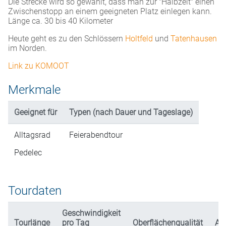
Die Strecke wird so gewählt, dass man zur "Halbzeit" einen
Zwischenstopp an einem geeigneten Platz einlegen kann.
Länge ca. 30 bis 40 Kilometer
Heute geht es zu den Schlössern
Holtfeld
und
Tatenhausen
im Norden.
Link zu KOMOOT
Merkmale
Geeignet für
Typen (nach Dauer und Tageslage)
Alltagsrad
Feierabendtour
Pedelec
Tourdaten
Geschwindigkeit
Tourlänge
pro Tag
Oberflächenqualität
An