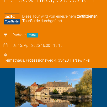
Diese Tour wird von einer/einem
zertifizierten
TourGuide
durchgeführt.
Radtour
mittel
Di. 15. Apr. 2025
16:00
-
18:15
Heimathaus, Prozessionsweg 4, 33428 Harsewinkel