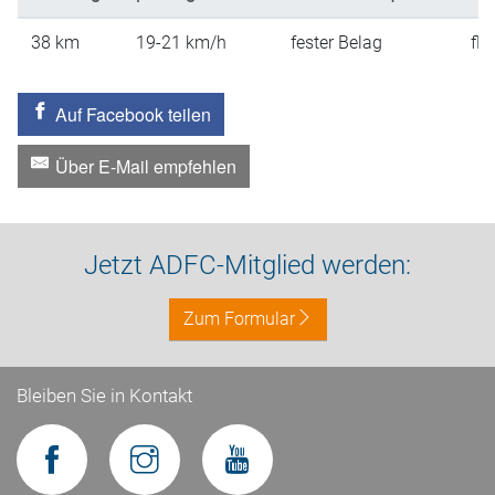
38
km
19-21
km/h
fester Belag
fla
Auf Facebook teilen
Über E-Mail empfehlen
Jetzt ADFC-Mitglied werden:
Zum Formular
Bleiben Sie in Kontakt