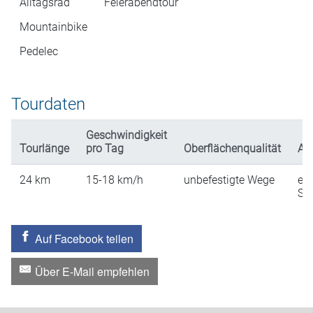
Alltagsrad
Feierabendtour
Mountainbike
Pedelec
Tourdaten
Geschwindigkeit
Tourlänge
pro Tag
Oberflächenqualität
An
24
km
15-18
km/h
unbefestigte Wege
ein
St
Auf Facebook teilen
Über E-Mail empfehlen