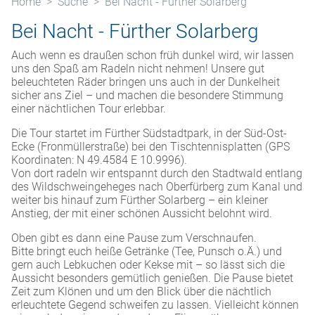
Home
Suche
Bei Nacht - Fürther Solarberg
Bei Nacht - Fürther Solarberg
Auch wenn es draußen schon früh dunkel wird, wir lassen
uns den Spaß am Radeln nicht nehmen! Unsere gut
beleuchteten Räder bringen uns auch in der Dunkelheit
sicher ans Ziel – und machen die besondere Stimmung
einer nächtlichen Tour erlebbar.
Die Tour startet im Fürther Südstadtpark, in der Süd-Ost-
Ecke (Fronmüllerstraße) bei den Tischtennisplatten (GPS
Koordinaten: N 49.4584 E 10.9996).
Von dort radeln wir entspannt durch den Stadtwald entlang
des Wildschweingeheges nach Oberfürberg zum Kanal und
weiter bis hinauf zum Fürther Solarberg – ein kleiner
Anstieg, der mit einer schönen Aussicht belohnt wird.
Oben gibt es dann eine Pause zum Verschnaufen.
Bitte bringt euch heiße Getränke (Tee, Punsch o.Ä.) und
gern auch Lebkuchen oder Kekse mit – so lässt sich die
Aussicht besonders gemütlich genießen. Die Pause bietet
Zeit zum Klönen und um den Blick über die nächtlich
erleuchtete Gegend schweifen zu lassen. Vielleicht können