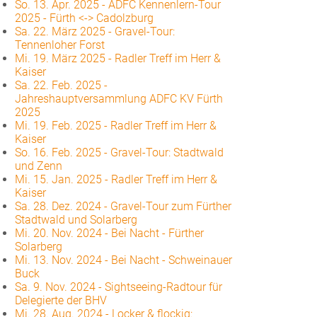
So. 13. Apr. 2025
-
ADFC Kennenlern-Tour
2025 - Fürth <-> Cadolzburg
Sa. 22. März 2025
-
Gravel-Tour:
Tennenloher Forst
Mi. 19. März 2025
-
Radler Treff im Herr &
Kaiser
Sa. 22. Feb. 2025
-
Jahreshauptversammlung ADFC KV Fürth
2025
Mi. 19. Feb. 2025
-
Radler Treff im Herr &
Kaiser
So. 16. Feb. 2025
-
Gravel-Tour: Stadtwald
und Zenn
Mi. 15. Jan. 2025
-
Radler Treff im Herr &
Kaiser
Sa. 28. Dez. 2024
-
Gravel-Tour zum Fürther
Stadtwald und Solarberg
Mi. 20. Nov. 2024
-
Bei Nacht - Fürther
Solarberg
Mi. 13. Nov. 2024
-
Bei Nacht - Schweinauer
Buck
Sa. 9. Nov. 2024
-
Sightseeing-Radtour für
Delegierte der BHV
Mi. 28. Aug. 2024
-
Locker & flockig: