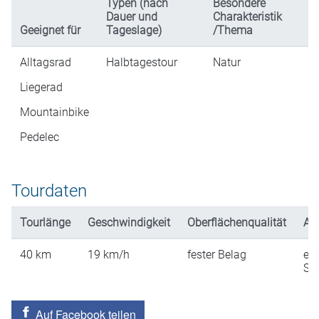
Typen (nach
Besondere
Dauer und
Charakteristik
Geeignet für
Tageslage)
/Thema
Alltagsrad
Halbtagestour
Natur
Liegerad
Mountainbike
Pedelec
Tourdaten
Tourlänge
Geschwindigkeit
Oberflächenqualität
An
40
km
19
km/h
fester Belag
ein
St
Auf Facebook teilen