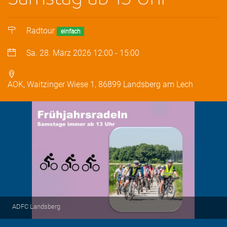
Radtour
einfach
Sa. 28. März 2026
12:00
-
15:00
AOK, Waitzinger Wiese 1, 86899 Landsberg am Lech
ADFC Landsberg