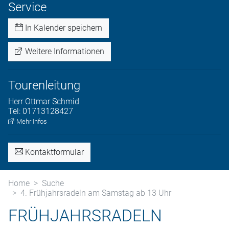
Service
In Kalender speichern
Weitere Informationen
Tourenleitung
Herr
Ottmar
Schmid
Tel:
01713128427
Mehr Infos
Kontaktformular
Home
Suche
4. Frühjahrsradeln am Samstag ab 13 Uhr
FRÜHJAHRSRADELN