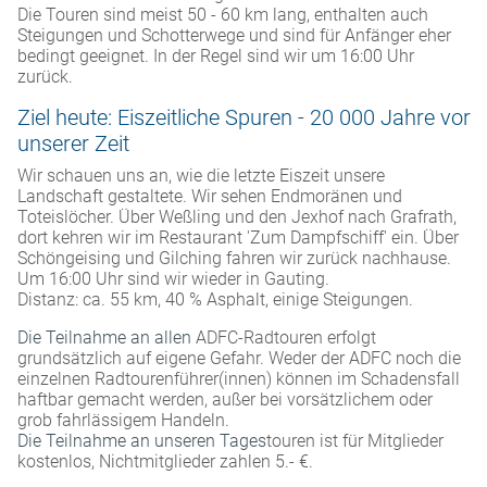
Die Touren sind meist 50 - 60 km lang, enthalten auch
Steigungen und Schotterwege und sind für Anfänger eher
bedingt geeignet. In der Regel sind wir um 16:00 Uhr
zurück.
Ziel heute: Eiszeitliche Spuren - 20 000 Jahre vor
unserer Zeit
Wir schauen uns an, wie die letzte Eiszeit unsere
Landschaft gestaltete. Wir sehen Endmoränen und
Toteislöcher. Über Weßling und den Jexhof nach Grafrath,
dort kehren wir im Restaurant 'Zum Dampfschiff' ein. Über
Schöngeising und Gilching fahren wir zurück nachhause.
Um 16:00 Uhr sind wir wieder in Gauting.
Distanz: ca. 55 km, 40 % Asphalt, einige Steigungen.
Die Teilnahme an allen
ADFC-Radtouren erfolgt
grundsätzlich auf eigene Gefahr. Weder der ADFC noch die
einzelnen Radtourenführer(innen) können im Schadensfall
haftbar gemacht werden, außer bei vorsätzlichem oder
grob fahrlässigem Handeln.
Die Teilnahme an unseren Tages
touren ist für Mitglieder
kostenlos, Nichtmitglieder zahlen 5.- €.