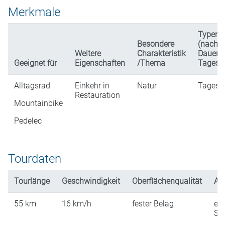
Merkmale
Typen
Besondere
(nach
Weitere
Charakteristik
Dauer 
Geeignet für
Eigenschaften
/Thema
Tagesl
Alltagsrad
Einkehr in
Natur
Tagest
Restauration
Mountainbike
Pedelec
Tourdaten
Tourlänge
Geschwindigkeit
Oberflächenqualität
An
55
km
16
km/h
fester Belag
ein
St