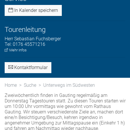
In Kalender speichern
Tourenleitung
Herr
Sebastian
Fuchsberger
Tel:
0176 45571216
Mehr Infos
Kontaktformular
Home
Suche
Unterwegs im Südwesten
Zweiwöchentlich finden in Gauting regelmäßig am
Donnerstag Tagestouren statt. Zu diesen Touren starten wir
um 10:00 Uhr vormittags wie gewohnt vom Rathaus
Gauting. Wir steuern verschiedenste Ziele an, machen dort
eine/n Besichtigung/Besuch, kehren irgendwo in
angenehmer Umgebung zur Mittagspause ein (Einkehr 1 h)
und fahren am Nachmittag wieder nachhause.