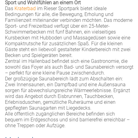
Sport und Wohlfühlen an einem Ort
Das
Kraterbad
im Rieser Sportpark bietet ideale
Bedingungen für alle, die Bewegung, Erholung und
Familienzeit miteinander verbinden möchten. Das moderne
Sport- und Freizeitbad verfügt über ein 25‑Meter-
Schwimmerbecken mit fünf Bahnen, ein vielseitiges
Kursbecken mit Hubboden und Massagedüsen sowie eine
Kompaktrutsche für zusätzlichen Spaß. Für die kleinen
Gäste steht ein liebevoll gestalteter Kinderbereich mit zwei
Becken und Spielgeräten bereit.
Zentral im Hallenbad befindet sich eine Gastronomie, die
sowohl das Foyer als auch Bad- und Saunabereich versorgt
– perfekt für eine kleine Pause zwischendurch.
Der großzügige Saunabereich lädt zum Abschalten ein:
Zwei Innensaunen, ein Dampfbad und eine Außensauna
sorgen für abwechslungsreiche Wärmeerlebnisse. Ergänzt
wird das Angebot durch Eisbrunnen, Tauchbecken,
Erlebnisduschen, gemütliche Ruheräume und einen
gepflegten Saunagarten mit Liegedecks.
Alle öffentlich zugänglichen Bereiche befinden sich
bequem im Erdgeschoss und sind barrierefrei erreichbar –
ohne Treppen oder Aufzüge.