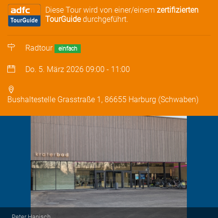
Diese Tour wird von einer/einem
zertifizierten
TourGuide
durchgeführt.
Radtour
einfach
Do. 5. März 2026
09:00
-
11:00
Bushaltestelle Grasstraße 1, 86655 Harburg (Schwaben)
Peter Hanisch