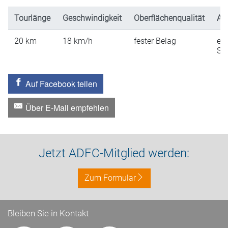
Tourlänge
Geschwindigkeit
Oberflächenqualität
An
20
km
18
km/h
fester Belag
ein
St
Auf Facebook teilen
Über E-Mail empfehlen
Jetzt ADFC-Mitglied werden:
Zum Formular
Bleiben Sie in Kontakt