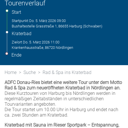
Tourenverlauf
Start
Startpunkt
Do. 5. März 2026
09:00
Bushaltestelle Grasstraße 1, 86655 Harburg (Schwaben)
Kraterbad
Zielort
Do. 5. März 2026
11:00
Krankenhausstraße, 86720 Nördlingen
Ende
Home
Suche
Rad & Spa ins Kraterbad
ADFC Donau-Ries bietet eine weitere Tour unter dem Motto
Rad & Spa zum neueröffneten Kraterbad in Nördlingen an.
Diese Kurztouren von Harburg bis Nördlingen werden in
regelmäßigen Zeitabständen in unterschiedlichen
Tourvarianten angeboten.
Die Tour startet um 10.00 Uhr in Harburg und endet nach
ca. zwei Stunden am Kraterbad.
Kraterbad mit Sauna im Rieser Sportpark – Entspannung,