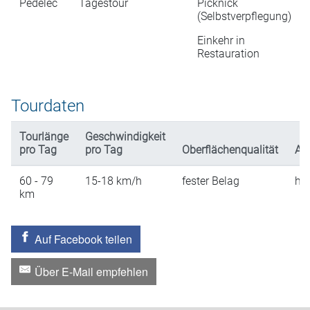
Pedelec
Tagestour
Picknick
(Selbstverpflegung)
Einkehr in
Restauration
Tourdaten
Tourlänge
Geschwindigkeit
pro Tag
pro Tag
Oberflächenqualität
An
60 - 79
15-18
km/h
fester Belag
hü
km
Auf Facebook teilen
Über E-Mail empfehlen