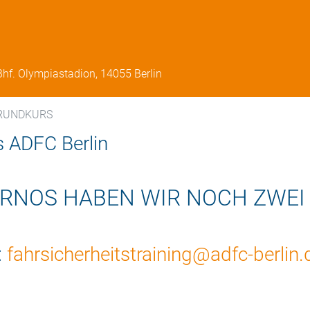
Bhf. Olympiastadion, 14055 Berlin
 GRUNDKURS
s ADFC Berlin
ORNOS HABEN WIR NOCH ZWEI
:
fahrsicherheitstraining@adfc-berlin.