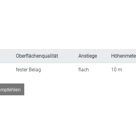
Oberflächenqualität
Anstiege
Höhenmete
fester Belag
flach
10
m
empfehlen