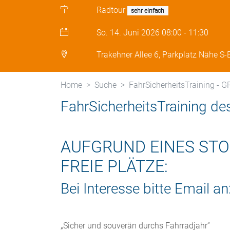
Radtour
sehr einfach
So. 14. Juni 2026
08:00
-
11:30
Trakehner Allee 6, Parkplatz Nähe S-
Home
Suche
FahrSicherheitsTraining -
FahrSicherheitsTraining de
AUFGRUND EINES ST
FREIE PLÄTZE:
Bei Interesse bitte Email an
„Sicher und souverän durchs Fahrradjahr”