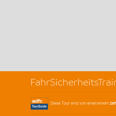
FahrSicherheitsTr
Diese Tour wird von einer/einem
zer