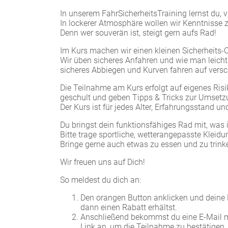
In unserem FahrSicherheitsTraining lernst du,
In lockerer Atmosphäre wollen wir Kenntnisse 
Denn wer souverän ist, steigt gern aufs Rad!
Im Kurs machen wir einen kleinen Sicherheits
Wir üben sicheres Anfahren und wie man leicht
sicheres Abbiegen und Kurven fahren auf vers
Die Teilnahme am Kurs erfolgt auf eigenes Risik
geschult und geben Tipps & Tricks zur Umsetzu
Der Kurs ist für jedes Alter, Erfahrungsstand u
Du bringst dein funktionsfähiges Rad mit, was 
Bitte trage sportliche, wetterangepasste Kleidu
Bringe gerne auch etwas zu essen und zu trink
Wir freuen uns auf Dich!
So meldest du dich an:
Den orangen Button anklicken und deine D
dann einen Rabatt erhältst.
Anschließend bekommst du eine E-Mail mit
Link an, um die Teilnahme zu bestätigen.