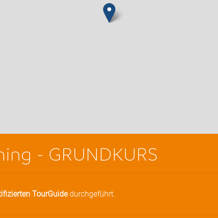
aining - GRUNDKURS
tifizierten TourGuide
durchgeführt.