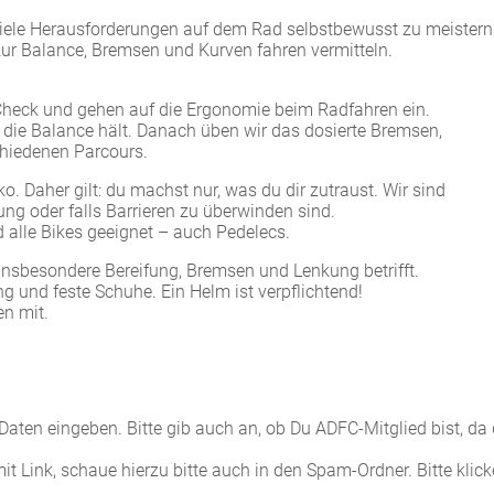
 viele Herausforderungen auf dem Rad selbstbewusst zu meistern
zur Balance, Bremsen und Kurven fahren vermitteln.
-Check und gehen auf die Ergonomie beim Radfahren ein.
 die Balance hält. Danach üben wir das dosierte Bremsen,
chiedenen Parcours.
o. Daher gilt: du machst nur, was du dir zutraust. Wir sind
ng oder falls Barrieren zu überwinden sind.
nd alle Bikes geeignet – auch Pedelecs.
insbesondere Bereifung, Bremsen und Lenkung betrifft.
ng und feste Schuhe. Ein Helm ist verpflichtend!
en mit.
aten eingeben. Bitte gib auch an, ob Du ADFC-Mitglied bist, da
 Link, schaue hierzu bitte auch in den Spam-Ordner. Bitte klic