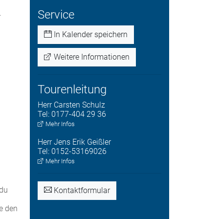
Service
.
In Kalender speichern
Weitere Informationen
Tourenleitung
Herr
Carsten
Schulz
Tel:
0177-404 29 36
Mehr Infos
Herr
Jens Erik
Geißler
Tel:
0152-53169026
Mehr Infos
 du
Kontaktformular
ke den