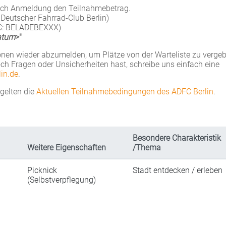
nach Anmeldung den Teilnahmebetrag.
 Deutscher Fahrrad-Club Berlin)
IC: BELADEBEXXX)
atum
>"
onen wieder abzumelden, um Plätze von der Warteliste zu verge
och Fragen oder Unsicherheiten hast, schreibe uns einfach eine
lin.de
.
gelten die
Aktuelle
n Teilnahmebedingungen des ADFC Berlin
.
Besondere Charakteristik
Weitere Eigenschaften
/Thema
Picknick
Stadt entdecken / erleben
(Selbstverpflegung)