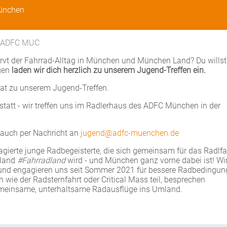
München
n ADFC MUC
nervt der Fahrrad-Alltag in München und München Land? Du willst
egen
laden wir dich herzlich zu unserem Jugend-Treffen ein.
nat zu unserem Jugend-Treffen.
statt - wir treffen uns im Radlerhaus des ADFC München in der
e auch per Nachricht an
jugend@adfc-muenchen.de
gagierte junge Radbegeisterte, die sich gemeinsam für das Radlf
hland
#Fahrradland
wird - und München ganz vorne dabei ist! Wi
nd engagieren uns seit Sommer 2021 für bessere Radbedingun
ie der Radsternfahrt oder Critical Mass teil, besprechen
emeinsame, unterhaltsame Radausflüge ins Umland.