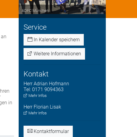
ADFC München
Service
 an
In Kalender speichern
Weitere Informationen
Kontakt
Herr
Adrian
Hofmann
Tel:
0171 9094363
ahren
Mehr Infos
r
gen in
Herr
Florian
Lisak
Mehr Infos
Kontaktformular