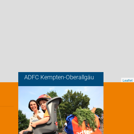
ADFC Kempten-Oberallgäu
Leaflet