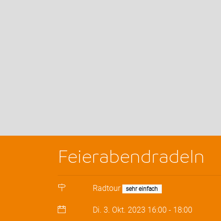
Feierabendradeln
Radtour
sehr einfach
Di. 3. Okt. 2023
16:00
-
18:00