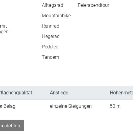
Alltagsrad
Feierabendtour
Mountainbike
mit
Rennrad
ngen
Liegerad
Pedelec
Tandem
flächenqualität
Anstiege
Höhenmete
er Belag
einzelne Steigungen
50
m
empfehlen