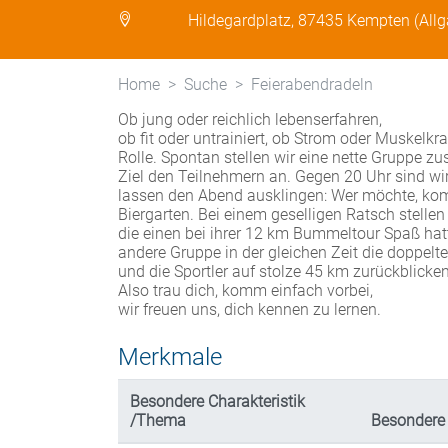
Hildegardplatz, 87435 Kempten (Allg
Home
Suche
Feierabendradeln
Ob jung oder reichlich lebenserfahren,
ob fit oder untrainiert, ob Strom oder Muskelkraf
Rolle. Spontan stellen wir eine nette Gruppe
Ziel den Teilnehmern an. Gegen 20 Uhr sind wi
lassen den Abend ausklingen: Wer möchte, ko
Biergarten. Bei einem geselligen Ratsch stellen 
die einen bei ihrer 12 km Bummeltour Spaß hat
andere Gruppe in der gleichen Zeit die doppelte
und die Sportler auf stolze 45 km zurückblicke
Also trau dich, komm einfach vorbei,
wir freuen uns, dich kennen zu lernen.
Merkmale
Besondere Charakteristik
/Thema
Besondere 