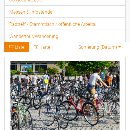
Messen & Infostände
Radtreff / Stammtisch / öffentliche Arbeits...
Wandertour/Wanderung
Liste
Karte
Sortierung (
Datum
)