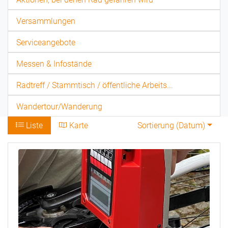
Versammlungen
Serviceangebote
Messen & Infostände
Radtreff / Stammtisch / öffentliche Arbeits...
Wandertour/Wanderung
Liste
Karte
Sortierung (
Datum
)