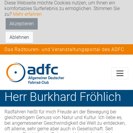
Diese Webseite möchte Cookies nutzen, um Ihnen ein
komfortables Surferlebnis zu ermöglichen. Stimmen Sie
zu?
Mehr erfahren
Akzeptieren
Ablehnen
Das Radtouren- und Veranstaltungsportal des ADFC
Herr
Burkhard
Fröhlich
Radfahren heißt für mich Freude an der Bewegung bei
gleichzeitigem Genuss von Natur und Kultur. Ich liebe es,
bei angemessener Geschwindigkeit die Welt zu entdecken,
oft alleine, sehr gerne aber auch in Gesellschaft. Seit