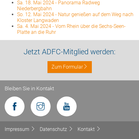
Sa. 18. Mai 2024
-
Panorama Radweg
Niederbergbahn
So. 12. Mai 2024
-
Natur genießen auf dem Weg nach
Kloster Langwaden
Sa. 4. Mai 2024
-
Vom Rhein über die Sechs-Seen-
Platte an die Ruhr
Jetzt ADFC-Mitglied werden:
Zum Formular
Bleiben Sie in Kontakt
Impressum
Datenschutz
Kontakt