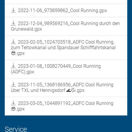
2022-11-06_973859862_Cool Running.gpx
2022-12-04_989569216_Cool Running durch den
Grunewald.gpx
2023-02-05_1024703518_ADFC Cool Running,
zum Teltowkanal und Spandauer Schifffahrtskanal
😎.gpx
2023-01-08_1008270449_Cool Running
(ADFC).gpx
2023-11-05_1368186956_ADFC Cool Running
über TXL und Hennigsdorf 🌊💦.gpx
2023-03-05_1044891192_ADFC Cool Running
😎.gpx
Service