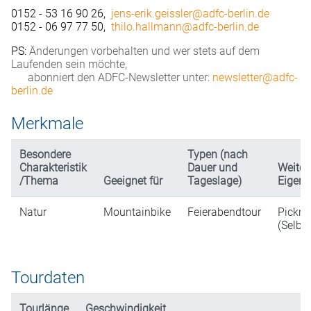
0152 - 53 16 90 26,
jens-erik.geissler@adfc-berlin.de
0152 - 06 97 77 50,
thilo.hallmann@adfc-berlin.de
PS:
Änderungen vorbehalten und wer stets auf dem
Laufenden sein möchte,
abonniert den ADFC-Newsletter unter:
newsletter@adfc-
berlin.de
Merkmale
Besondere
Typen (nach
Charakteristik
Dauer und
Weiter
/Thema
Geeignet für
Tageslage)
Eigens
Natur
Mountainbike
Feierabendtour
Pickni
(Selbs
Tourdaten
Tourlänge
Geschwindigkeit