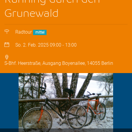
Grunewald
Radtour
mittel
So. 2. Feb. 2025
09:00
-
13:00
S-Bhf. Heerstraße, Ausgang Boyenallee, 14055 Berlin