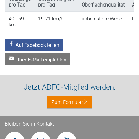
pro Tag
pro Tag
Oberflächenqualität
An
40 - 59
19-21
km/h
unbefestigte Wege
hü
km
Auf Facebook teilen
Über E-Mail empfehlen
Jetzt ADFC-Mitglied werden:
Zum Formular
Bleiben Sie in Kontakt