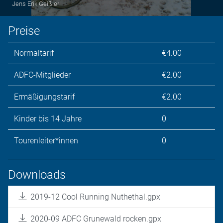
Jens Erik Geißler
Preise
Normaltarif
€4.00
ADFC-Mitglieder
€2.00
Ermäßigungstarif
€2.00
Kinder bis 14 Jahre
0
Tourenleiter*innen
0
Downloads
2019-12 Cool Running Nuthethal.gpx
2020-09 ADFC Grunewald rocken.gpx