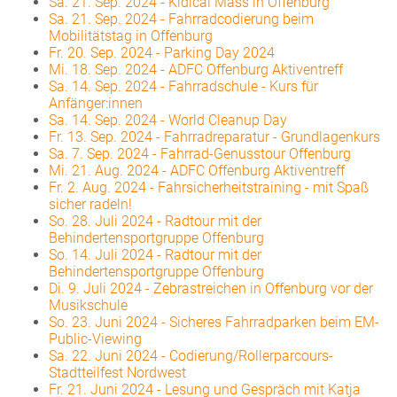
Sa. 21. Sep. 2024
-
Kidical Mass in Offenburg
Sa. 21. Sep. 2024
-
Fahrradcodierung beim
Mobilitätstag in Offenburg
Fr. 20. Sep. 2024
-
Parking Day 2024
Mi. 18. Sep. 2024
-
ADFC Offenburg Aktiventreff
Sa. 14. Sep. 2024
-
Fahrradschule - Kurs für
Anfänger:innen
Sa. 14. Sep. 2024
-
World Cleanup Day
Fr. 13. Sep. 2024
-
Fahrradreparatur - Grundlagenkurs
Sa. 7. Sep. 2024
-
Fahrrad-Genusstour Offenburg
Mi. 21. Aug. 2024
-
ADFC Offenburg Aktiventreff
Fr. 2. Aug. 2024
-
Fahrsicherheitstraining - mit Spaß
sicher radeln!
So. 28. Juli 2024
-
Radtour mit der
Behindertensportgruppe Offenburg
So. 14. Juli 2024
-
Radtour mit der
Behindertensportgruppe Offenburg
Di. 9. Juli 2024
-
Zebrastreichen in Offenburg vor der
Musikschule
So. 23. Juni 2024
-
Sicheres Fahrradparken beim EM-
Public-Viewing
Sa. 22. Juni 2024
-
Codierung/Rollerparcours-
Stadtteilfest Nordwest
Fr. 21. Juni 2024
-
Lesung und Gespräch mit Katja