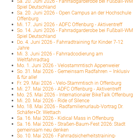
Sa. 20. Juni 2026
-
Fahrradgarderobe bei Fußball-WM
Spiel Deutschland
Sa. 20. Juni 2026
-
Open Campus an der Hochschule
Offenburg
Mi. 17. Juni 2026
-
ADFC Offenburg - Aktiventreff
So. 14. Juni 2026
-
Fahrradgarderobe bei Fußball-WM
Spiel Deutschland
Do. 4. Juni 2026
-
Fahrradtraining für Kinder 7-12
Jahre
Mi. 3. Juni 2026
-
Fahrradcodierung am
Weltfahrradtag
Mo. 1. Juni 2026
-
Velostammtisch Appenweier
So. 31. Mai 2026
-
Gemeinsam Radfahren – Inklusiv
& für alle!
Fr. 29. Mai 2026
-
Velo-Stammtisch in Offenburg
Mi. 27. Mai 2026
-
ADFC Offenburg - Aktiventreff
Mo. 25. Mai 2026
-
Internationaler BikeTalk Offenburg
Mi. 20. Mai 2026
-
Ride of Silence
Mo. 18. Mai 2026
-
Radfamilienurlaub-Vortrag Dr.
Schäfer+Dr. Wettach
Sa. 16. Mai 2026
-
Kidical Mass in Offenburg
Sa. 16. Mai 2026
-
Straßen-Baum-Fest 2026: Stadt
gemeinsam neu denken
So. 10. Mai 2026
-
Fahrradsicherheitstraining-