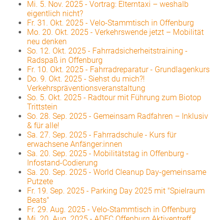
Mi. 5. Nov. 2025
-
Vortrag: Elterntaxi – weshalb
eigentlich nicht?
Fr. 31. Okt. 2025
-
Velo-Stammtisch in Offenburg
Mo. 20. Okt. 2025
-
Verkehrswende jetzt – Mobilität
neu denken
So. 12. Okt. 2025
-
Fahrradsicherheitstraining -
Radspaß in Offenburg
Fr. 10. Okt. 2025
-
Fahrradreparatur - Grundlagenkurs
Do. 9. Okt. 2025
-
Siehst du mich?!
Verkehrspräventionsveranstaltung
So. 5. Okt. 2025
-
Radtour mit Führung zum Biotop
Trittstein
So. 28. Sep. 2025
-
Gemeinsam Radfahren – Inklusiv
& für alle!
Sa. 27. Sep. 2025
-
Fahrradschule - Kurs für
erwachsene Anfänger:innen
Sa. 20. Sep. 2025
-
Mobilitätstag in Offenburg -
Infostand-Codierung
Sa. 20. Sep. 2025
-
World Cleanup Day-gemeinsame
Putzete
Fr. 19. Sep. 2025
-
Parking Day 2025 mit "Spielraum
Beats"
Fr. 29. Aug. 2025
-
Velo-Stammtisch in Offenburg
Mi. 20. Aug. 2025
-
ADFC Offenburg Aktiventreff