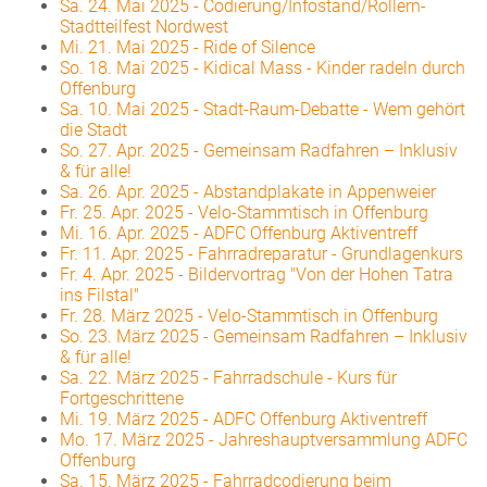
Sa. 24. Mai 2025
-
Codierung/Infostand/Rollern-
Stadtteilfest Nordwest
Mi. 21. Mai 2025
-
Ride of Silence
So. 18. Mai 2025
-
Kidical Mass - Kinder radeln durch
Offenburg
Sa. 10. Mai 2025
-
Stadt-Raum-Debatte - Wem gehört
die Stadt
So. 27. Apr. 2025
-
Gemeinsam Radfahren – Inklusiv
& für alle!
Sa. 26. Apr. 2025
-
Abstandplakate in Appenweier
Fr. 25. Apr. 2025
-
Velo-Stammtisch in Offenburg
Mi. 16. Apr. 2025
-
ADFC Offenburg Aktiventreff
Fr. 11. Apr. 2025
-
Fahrradreparatur - Grundlagenkurs
Fr. 4. Apr. 2025
-
Bildervortrag "Von der Hohen Tatra
ins Filstal"
Fr. 28. März 2025
-
Velo-Stammtisch in Offenburg
So. 23. März 2025
-
Gemeinsam Radfahren – Inklusiv
& für alle!
Sa. 22. März 2025
-
Fahrradschule - Kurs für
Fortgeschrittene
Mi. 19. März 2025
-
ADFC Offenburg Aktiventreff
Mo. 17. März 2025
-
Jahreshauptversammlung ADFC
Offenburg
Sa. 15. März 2025
-
Fahrradcodierung beim