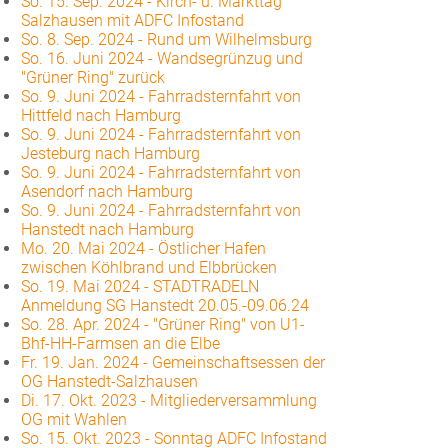
So. 15. Sep. 2024
-
Kirch- u. Markttag
Salzhausen mit ADFC Infostand
So. 8. Sep. 2024
-
Rund um Wilhelmsburg
So. 16. Juni 2024
-
Wandsegrünzug und
"Grüner Ring" zurück
So. 9. Juni 2024
-
Fahrradsternfahrt von
Hittfeld nach Hamburg
So. 9. Juni 2024
-
Fahrradsternfahrt von
Jesteburg nach Hamburg
So. 9. Juni 2024
-
Fahrradsternfahrt von
Asendorf nach Hamburg
So. 9. Juni 2024
-
Fahrradsternfahrt von
Hanstedt nach Hamburg
Mo. 20. Mai 2024
-
Östlicher Hafen
zwischen Köhlbrand und Elbbrücken
So. 19. Mai 2024
-
STADTRADELN
Anmeldung SG Hanstedt 20.05.-09.06.24
So. 28. Apr. 2024
-
"Grüner Ring" von U1-
Bhf-HH-Farmsen an die Elbe
Fr. 19. Jan. 2024
-
Gemeinschaftsessen der
OG Hanstedt-Salzhausen
Di. 17. Okt. 2023
-
Mitgliederversammlung
OG mit Wahlen
So. 15. Okt. 2023
-
Sonntag ADFC Infostand